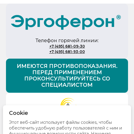
Телефон горячей линии:
+7 (495) 681-09-30
+7 (495) 681-93-00
ИМЕЮТСЯ ПРОТИВОПОКАЗАНИЯ.
ПЕРЕД ПРИМЕНЕНИЕМ
ПРОКОНСУЛЬТИРУЙТЕСЬ СО
СПЕЦИАЛИСТОМ
Cookie
© 2026 Все права защищены. ООО «НПФ «Материа
Этот веб-сайт использует файлы cookies, чтобы
Медика Холдинг»
обеспечить удобную работу пользователей с ним и
129272, Москва, ул. Трифоновская, д. 47 , стр. 1, +7
функциональные возможности сайта. Нажимая