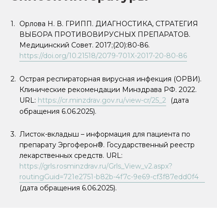
Орлова Н. В. ГРИПП. ДИАГНОСТИКА, СТРАТЕГИЯ
ВЫБОРА ПРОТИВОВИРУСНЫХ ПРЕПАРАТОВ.
Медицинский Совет. 2017;(20):80-86.
https://doi.org/10.21518/2079-701X-2017-20-80-86
Острая респираторная вирусная инфекция (ОРВИ).
Клинические рекомендации Минздрава РФ. 2022.
URL:
https://cr.minzdrav.gov.ru/view-cr/25_2
(дата
обращения 6.06.2025).
Листок-вкладыш – информация для пациента по
препарату Эргоферон®. Государственный реестр
лекарственных средств. URL:
https://grls.rosminzdrav.ru/Grls_View_v2.aspx?
routingGuid=721e2751-b82b-4f7c-9e69-cf3f87edd0f4
(дата обращения 6.06.2025).