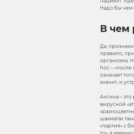
пациент. «Где
Надо бы чем-
В чем 
Да, признаки
правило, при
организма. Н
hoc – «после
означает тог
значит, и ус
Ангина – это
вирусной «ат
«разноцветны
шахматах так
«партия» с б
то», а именно