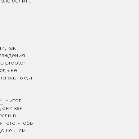
горло болит…
и, как
хлаждения
o propter
нюдь не
ны разные, а
И
– итог
 они как
если в
я того, чтобы
о не «чем-