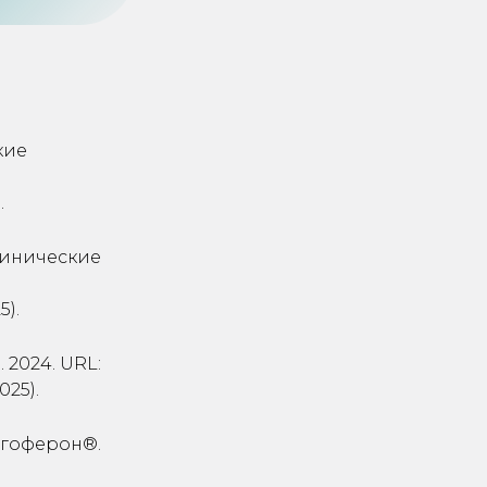
кие
.
линические
5).
2024. URL:
025).
ргоферон®.