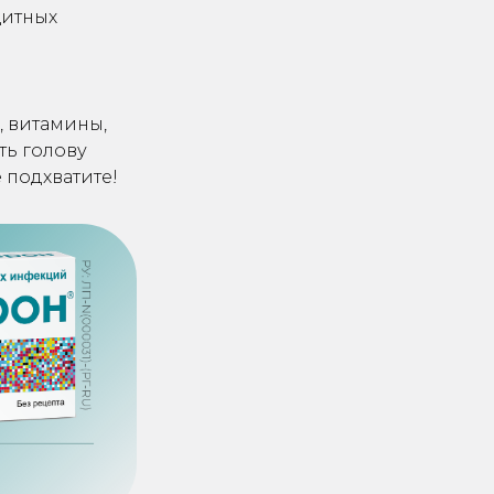
щитных
х
, витамины,
ть голову
 подхватите!