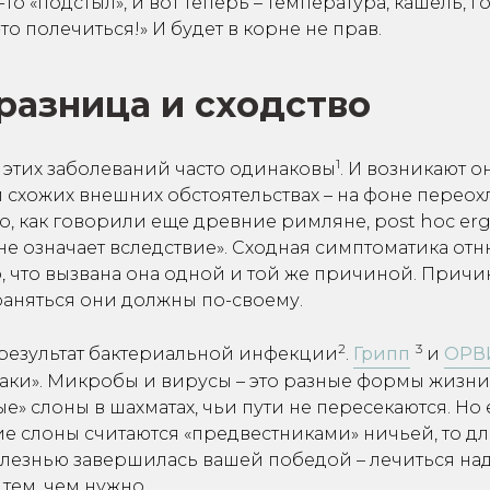
-то «подстыл», и вот теперь – температура, кашель, 
то полечиться!» И будет в корне не прав.
разница и сходство
1
 этих заболеваний часто одинаковы
. И возникают он
 схожих внешних обстоятельствах – на фоне перео
о, как говорили еще древние римляне, post hoc erg
 не означает вследствие». Сходная симптоматика от
о, что вызвана она одной и той же причиной. Причи
траняться они должны по-своему.
2
3
 результат бактериальной инфекции
.
Грипп
и
ОРВ
аки». Микробы и вирусы – это разные формы жизни,
е» слоны в шахматах, чьи пути не пересекаются. Но 
ие слоны считаются «предвестниками» ничьей, то дл
олезнью завершилась вашей победой – лечиться над
 тем, чем нужно.