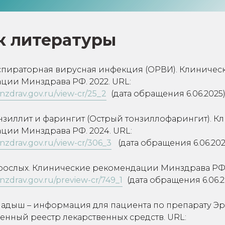
к литературы
спираторная вирусная инфекция (ОРВИ). Клиничес
ции Минздрава РФ. 2022. URL:
minzdrav.gov.ru/view-cr/25_2
(дата обращения 6.06.2025)
нзиллит и фарингит (Острый тонзиллофарингит). К
ции Минздрава РФ. 2024. URL:
minzdrav.gov.ru/view-cr/306_3
(дата обращения 6.06.202
зрослых. Клинические рекомендации Минздрава РФ. 
minzdrav.gov.ru/preview-cr/749_1
(дата обращения 6.06.2
ладыш – информация для пациента по препарату Э
енный реестр лекарственных средств. URL: