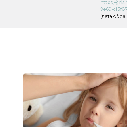
https://grl
9e69-cf3f8
(дата обра