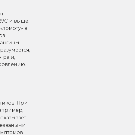
ен
39С и выше.
«ломоту» в
ра
 ангины
разумеется,
тра и,
оровлению.
тиков. При
Например,
 оказывает
«незваными
имптомов