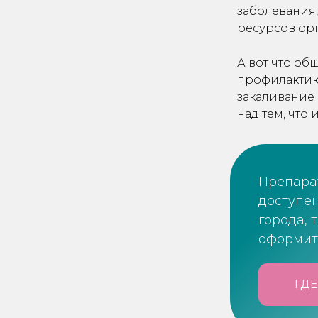
заболевания,
ресурсов ор
А вот что об
профилактики
закаливание 
над тем, что
Препара
доступен
города, 
оформит
ГДЕ