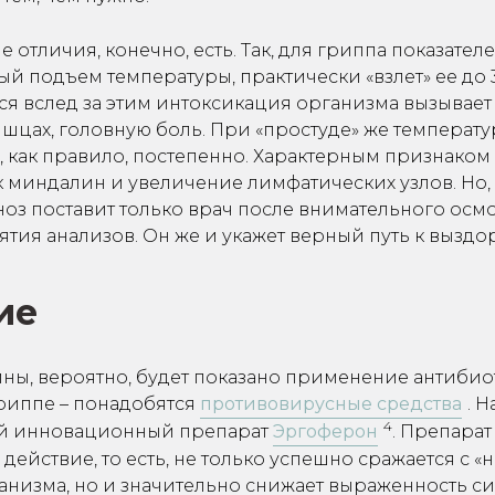
е отличия, конечно, есть. Так, для гриппа показател
й подъем температуры, практически «взлет» ее до 
 вслед за этим интоксикация организма вызывает 
ышцах, головную боль. При «простуде» же температу
 как правило, постепенно. Характерным признаком
к миндалин и увеличение лимфатических узлов. Но, 
оз поставит только врач после внимательного осмо
ятия анализов. Он же и укажет верный путь к вызд
ие
ины, вероятно, будет показано применение антибио
гриппе – понадобятся
противовирусные средства
. 
4
й инновационный препарат
Эргоферон
. Препарат
действие, то есть, не только успешно сражается с 
ганизма, но и значительно снижает выраженность с