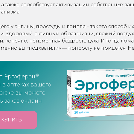
 а также способствует активизации собственных за
ганизма.
щего у ангины, простуды и гриппа – так это способ и
. Здоровый, активный образ жизни, свежий воздух
и, конечно, неизменная бодрость духа. И тогда лома
 именно вы «подхватили» — попросту не придется. Не
®
т Эргоферон
 в аптеках вашего
также вы можете
ь заказ онлайн
 КУПИТЬ