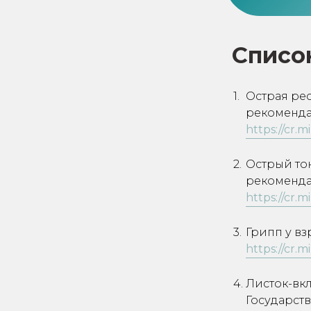
Списо
Острая ре
рекоменда
https://cr.
Острый то
рекоменда
https://cr.
Грипп у в
https://cr.
Листок-вк
Государств