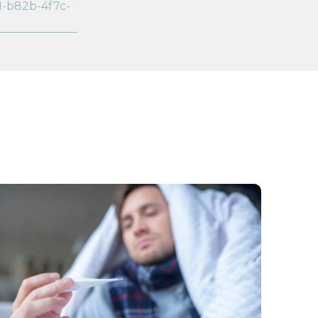
1-b82b-4f7c-