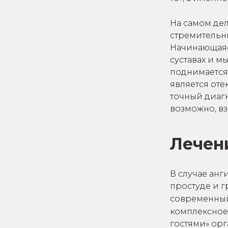
На самом дел
стремительны
Начинающаяся
суставах и м
поднимается,
является оте
точный диагн
возможно, вз
Лечен
В случае анг
простуде и 
современны
комплексное 
гостями» ор