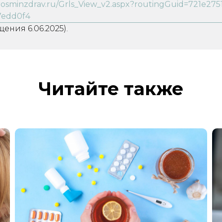
s.rosminzdrav.ru/Grls_View_v2.aspx?routingGuid=721e275
7edd0f4
щения 6.06.2025).
Читайте также