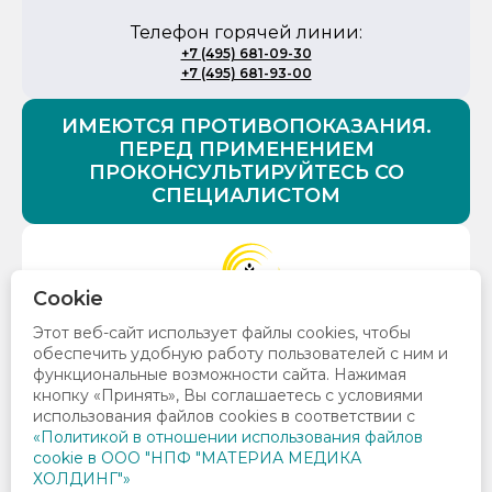
Телефон горячей линии:
+7 (495) 681-09-30
+7 (495) 681-93-00
ИМЕЮТСЯ ПРОТИВОПОКАЗАНИЯ.
ПЕРЕД ПРИМЕНЕНИЕМ
ПРОКОНСУЛЬТИРУЙТЕСЬ СО
СПЕЦИАЛИСТОМ
Cookie
© 2026 Все права защищены. ООО «НПФ «Материа
Этот веб-сайт использует файлы cookies, чтобы
Медика Холдинг»
обеспечить удобную работу пользователей с ним и
129272, Москва, ул. Трифоновская, д. 47 , стр. 1, +7
функциональные возможности сайта. Нажимая
(495) 276-15-71
Политика конфиденциальности
кнопку «Принять», Вы соглашаетесь с условиями
Фармаконадзор
использования файлов cookies в соответствии c
«Политикой в отношении использования файлов
cookie в ООО "НПФ "МАТЕРИА МЕДИКА
ХОЛДИНГ"»
ЗАДАТЬ ВОПРОС