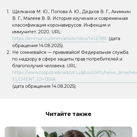
Щелканов М. Ю., Попова А. Ю., Дедков В. Г., Акимкин
В. Г., Малеев В. В. История изучения и современная
классификация коронавирусов. Инфекция и
иммунитет. 2020. URL:
https://iimmun.ru/iimm/article/view/1412/985
(дата
обращения 14.08.2025).
Не сомневайся — прививайся! Федеральная служба
по надзору в сфере защиты прав потребителей и
благополучия человека. URL:
https://www.rospotrebnadzor.ru/about/info/news_time/new
ELEMENT_ID=13566
(дата обращения 14.08.2025).
Читайте также