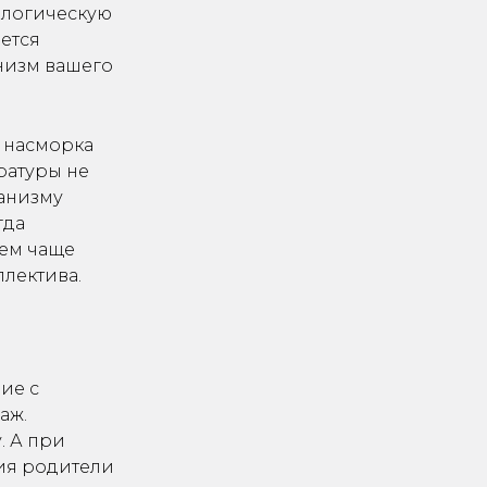
ологическую
ется
низм вашего
 насморка
ературы не
ганизму
гда
Чем чаще
ллектива.
ие с
аж.
. А при
ия родители