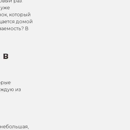
рвый раз.
 уже
ок, который
ащается домой
ваемость? В
 в
орые
каждую из
 небольшая,