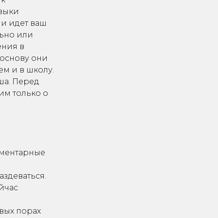
авыки
ли идет ваш
льно или
ения в
 основу они
ем и в школу.
ша. Перед
им только о
лементарные
аздеваться.
ейчас
вых порах