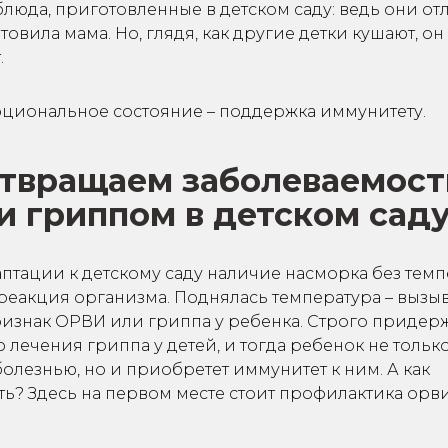
люда, приготовленные в детском саду: ведь они отл
готовила мама. Но, глядя, как другие детки кушают, о
.
циональное состояние – поддержка иммунитету.
твращаем заболеваемост
и гриппом в детском сад
птации к детскому саду наличие насморка без темп
еакция организма. Поднялась температура – вызыв
ризнак ОРВИ или гриппа у ребенка. Строго приде
 лечения гриппа у детей, и тогда ребенок не тольк
болезнью, но и приобретет иммунитет к ним. А как
ь? Здесь на первом месте стоит профилактика орви