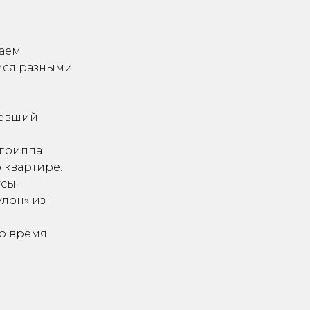
даем
мся разными
левший
гриппа.
 квартире.
сы.
лон» из
Во время