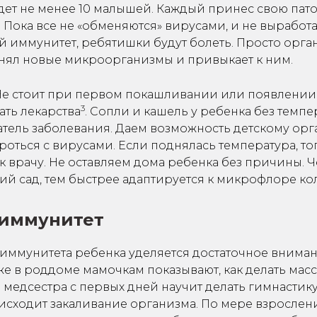
удет не менее 10 малышей. Каждый принес свою пат
Пока все не «обменяются» вирусами, и не выработа
й иммунитет, ребятишки будут болеть. Просто орга
нял новые микроорганизмы и привыкает к ним.
 Не стоит при первом покашливании или появлении
3
ать лекарства
. Сопли и кашель у ребенка без темп
атель заболевания. Даем возможность детскому ор
оться с вирусами. Если поднялась температура, то
 врачу. Не оставляем дома ребенка без причины. 
кий сад, тем быстрее адаптируется к микрофлоре ко
 иммунитет
иммунитета ребенка уделяется достаточное вниман
е в роддоме мамочкам показывают, как делать масс
медсестра с первых дней научит делать гимнастику
исходит закаливание организма. По мере взрослен