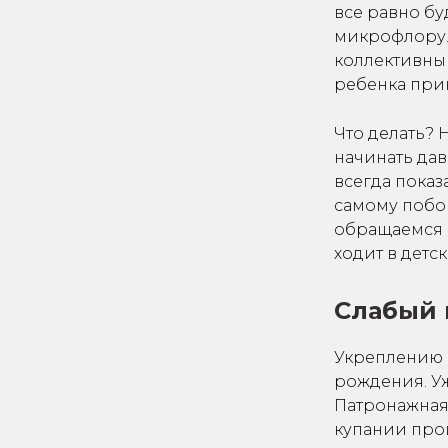
все равно б
микрофлору. 
коллективны
ребенка при
Что делать?
начинать дав
всегда показ
самому побор
обращаемся к
ходит в детс
Слабый
Укреплению 
рождения. Уж
Патронажная 
купании про