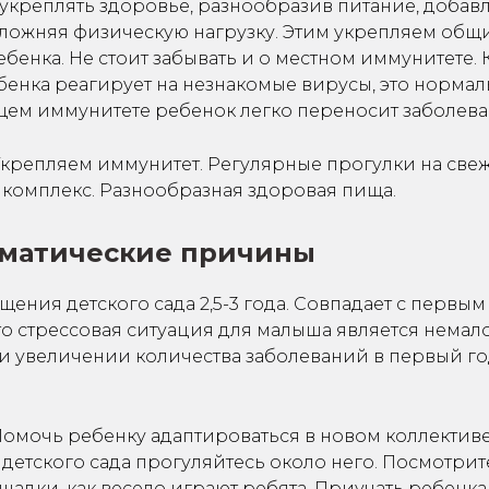
укреплять здоровье, разнообразив питание, добав
сложняя физическую нагрузку. Этим укрепляем общ
бенка. Не стоит забывать и о местном иммунитете. 
енка реагирует на незнакомые вирусы, это нормал
ем иммунитете ребенок легко переносит заболева
Укрепляем иммунитет. Регулярные прогулки на свеж
комплекс. Разнообразная здоровая пища.
матические причины
щения детского сада 2,5-3 года. Совпадает с перв
то стрессовая ситуация для малыша является нема
и увеличении количества заболеваний в первый г
Помочь ребенку адаптироваться в новом коллектив
етского сада прогуляйтесь около него. Посмотрите
адки, как весело играют ребята. Приучать ребенка