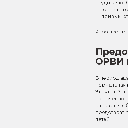
удивляют б
того, что 
привыкнет
Хорошее эмо
Предо
ОРВИ 
В период ада
нормальная р
Это явный п
назначенного
справится с 
предотвратит
детей.