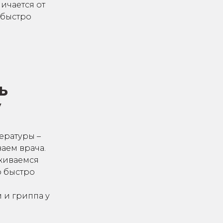
ичается от
н быстро
ь
у
ературы –
аем врача.
рживаемся
о быстро
 и гриппа у