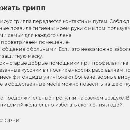
ежать грипп
вирус гриппа передается контактным путем. Соблю
ные правила гигиены: моем руки с мылом, пользуе
ми семьи для каждого члена.
 проветриваем помещение.
 общение с больными. Если это невозможно, забо
 защитную маску.
нок – старые добрые помощники при профилактике 
занные кусочки в плоских емкостях расставляем по
еся фитонциды уничтожают болезнетворные виру
е в общественные места можно повесить на шею «ку
е продолжительные прогулки на свежем воздухе. 
эпидемий желательно избегать скопления людей.
ка ОРВИ