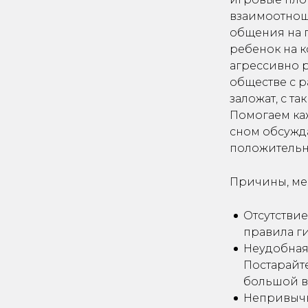
взаимоотнош
общения на п
ребенок на 
агрессивно 
обществе с р
заложат, с т
Помогаем ка
сном обсужда
положительн
Причины, м
Отсутствие
правила г
Неудобная 
Постарайте
большой в
Непривычн