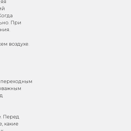
ляя
ий
Когда
ьно. При
ния.
ем воздухе.
ым переходным
ловажным
од
е. Перед
, какие
 к