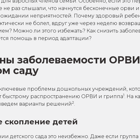
 для взрослых членов семьи. Особенно, если это пе
 не раз слышали, что начнутся бесконечные орви и
 ожидании неприятностей. Почему здоровый ребен
ктически не болел, вдруг уже через неделю возвр
ем? Можно ли этого избежать? Как снизить заболе
ется помощь в период адаптации?
ны заболеваемости ОРВИ
ом саду
ключевые проблемы дошкольных учреждений, кот
1
т быстрому распространению ОРВИ и гриппа
. На 
2
иведем варианты решений
.
 скопление детей
и детского сада это неизбежно. Даже если группа