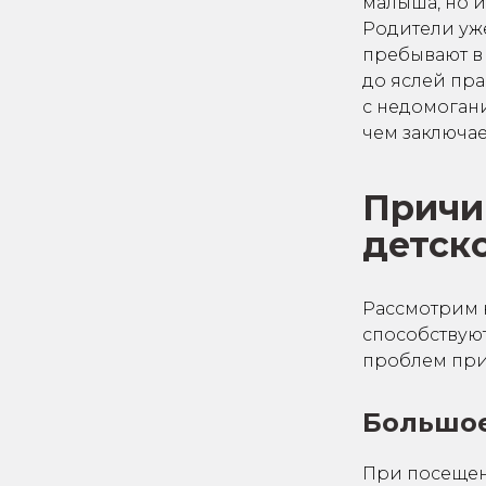
малыша, но и
Родители уже
пребывают в
до яслей пра
с недомогани
чем заключа
Причи
детск
Рассмотрим 
способствую
проблем пр
Большое
При посещени