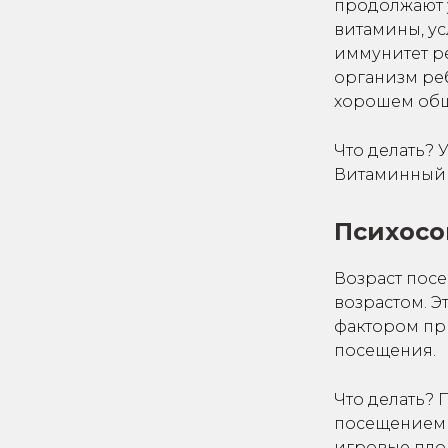
продолжают 
витамины, у
иммунитет ре
организм реб
хорошем общ
Что делать? 
Витаминный 
Психосо
Возраст посе
возрастом. Э
фактором пр
посещения.
Что делать? 
посещением д
игровые площ