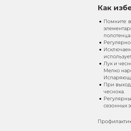
Как изб
Помните: 
элементар
полотенца
Регулярно
Исключаем
использует
Лук и чес
Мелко наре
Испаряющи
При выход
чеснока.
Регулярны
сезонных 
Профилакти