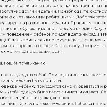
ениям в коллективе несложно начать, прививая н
рогулке с другими детьми. Понаблюдайте, охотно 
контакт с незнакомыми ребятишками. Доброжелате
реагирует на различные ситуации. Правилам повед
анних лет обучают именно взрослые в семье. Какую
аким поведением ребенок пойдет в детский сад, а зат
ждый день привыкать к новому этапу в жизни малы
ем: что хорошего сегодня было в саду. Говорим с н
ых моментах прошедшего дня.
ешающие привыканию:
 навыка ухода за собой. При подготовке к яслям э
игиены должны быть привиты.
одежда. Ребенку приходится самому одеваться и р
сь, чтобы одежду было легко снимать и одевать. С
ыбор вещей на липучках, кнопках.
ая пища. Здесь поможет коллектив. Ребенка на пер