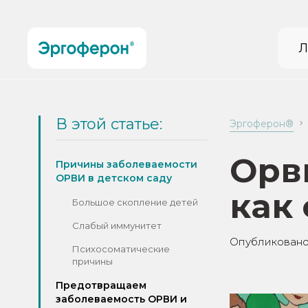
Л
В этой статье:
Эргоферон®
Орв
Причины заболеваемости
ОРВИ в детском саду
как 
Большое скопление детей
Слабый иммунитет
Опубликовано
Психосоматические
причины
Предотвращаем
заболеваемость ОРВИ и