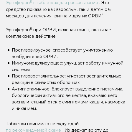
®
Эргоферон
в таблетках для рассасывания
. Это
средство показано как взрослым, так и детям с 6
4
месяцев для лечения гриппа и других ОРВИ
.
®
Эргоферон
при ОРВИ, включая грипп, оказывает
комплексное действие:
Противовирусное: способствует уничтожению
возбудителей ОРВИ.
Иммуномодулирующее: улучшает работу иммунной
системы.
Противовоспалительное: угнетает воспалительные
реакции в слизистых оболочках.
Антигистаминное: блокирует выделение гистамина,
биологически активного вещества, вызывающего
воспалительный отек с симптомами кашля, насморка
и чиханием.
Таблетки принимают между едой
по рекомендуемой схеме
. Их держат во рту до