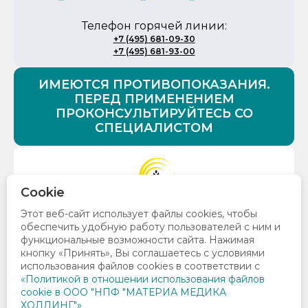
Телефон горячей линии:
+7 (495) 681-09-30
+7 (495) 681-93-00
ИМЕЮТСЯ ПРОТИВОПОКАЗАНИЯ.
ПЕРЕД ПРИМЕНЕНИЕМ
ПРОКОНСУЛЬТИРУЙТЕСЬ СО
СПЕЦИАЛИСТОМ
Cookie
© 2026 Все права защищены. ООО «НПФ «Материа
Этот веб-сайт использует файлы cookies, чтобы
Медика Холдинг»
обеспечить удобную работу пользователей с ним и
129272, Москва, ул. Трифоновская, д. 47 , стр. 1, +7
функциональные возможности сайта. Нажимая
(495) 276-15-71
Политика конфиденциальности
кнопку «Принять», Вы соглашаетесь с условиями
Фармаконадзор
использования файлов cookies в соответствии c
«Политикой в отношении использования файлов
cookie в ООО "НПФ "МАТЕРИА МЕДИКА
ХОЛДИНГ"»
ЗАДАТЬ ВОПРОС