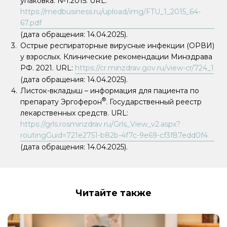
упаковка. №1.2015. URL:
https://medbusiness.ru/upload/img/FTU_1_2015_64-
67.pdf
(дата обращения: 14.04.2025).
Острые респираторные вирусные инфекции (ОРВИ)
у взрослых. Клинические рекомендации Минздрава
РФ. 2021. URL:
https://cr.minzdrav.gov.ru/view-cr/724_1
(дата обращения: 14.04.2025).
Листок-вкладыш – информация для пациента по
®
препарату Эргоферон
. Государственный реестр
лекарственных средств. URL:
https://grls.rosminzdrav.ru/Grls_View_v2.aspx?
routingGuid=721e2751-b82b-4f7c-9e69-cf3f87edd0f4
(дата обращения: 14.04.2025).
Читайте также