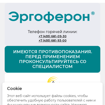
Телефон горячей линии:
+7 (495) 681-09-30
+7 (495) 681-93-00
ИМЕЮТСЯ ПРОТИВОПОКАЗАНИЯ.
ПЕРЕД ПРИМЕНЕНИЕМ
ПРОКОНСУЛЬТИРУЙТЕСЬ СО
СПЕЦИАЛИСТОМ
Cookie
© 2026 Все права защищены. ООО «НПФ «Материа
Этот веб-сайт использует файлы cookies, чтобы
Медика Холдинг»
обеспечить удобную работу пользователей с ним и
129272, Москва, ул. Трифоновская, д. 47 , стр. 1, +7
функциональные возможности сайта. Нажимая
(495) 276-15-71