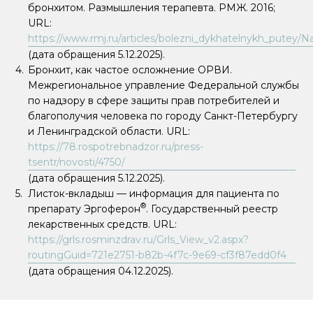
бронхитом. Размышления терапевта. РМЖ. 2016;
URL:
https://www.rmj.ru/articles/bolezni_dykhatelnykh_putey
(дата обращения 5.12.2025).
Бронхит, как частое осложнение ОРВИ.
Межрегиональное управление Федеральной службы
по надзору в сфере защиты прав потребителей и
благополучия человека по городу Санкт-Петербургу
и Ленинградской области. URL:
https://78.rospotrebnadzor.ru/press-
tsentr/novosti/4750/
(дата обращения 5.12.2025).
Листок-вкладыш — информация для пациента по
®
препарату Эргоферон
. Государственный реестр
лекарственных средств. URL:
https://grls.rosminzdrav.ru/Grls_View_v2.aspx?
routingGuid=721e2751-b82b-4f7c-9e69-cf3f87edd0f4
(дата обращения 04.12.2025).